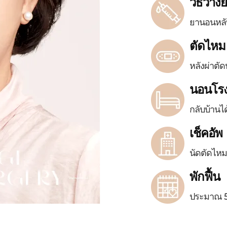
วิธีวาง
ยานอนหลั
ตัดไหม
หลังผ่าตั
นอนโร
กลับบ้านไ
เช็คอัพ
นัดตัดไหม
พักฟื้น
ประมาณ 5~