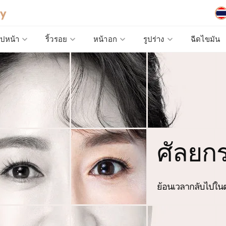
ูปหน้า
ริ้วรอย
หน้าอก
รูปร่าง
ฉีดไขมัน
ศัลยก
ย้อนเวลากลับไปในต