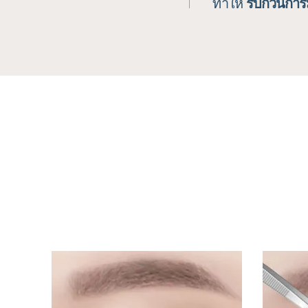
ทำให้
รบกวนการม