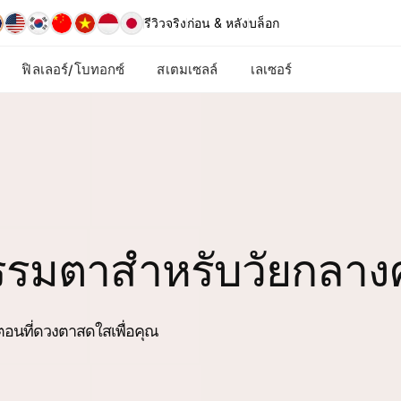
รีวิวจริง
ก่อน & หลัง
บล็อก
ฟิลเลอร์/โบทอกซ์
สเตมเซลล์
เลเซอร์
รรมตาสำหรับวัยกลา
อนที่ดวงตาสดใสเพื่อคุณ