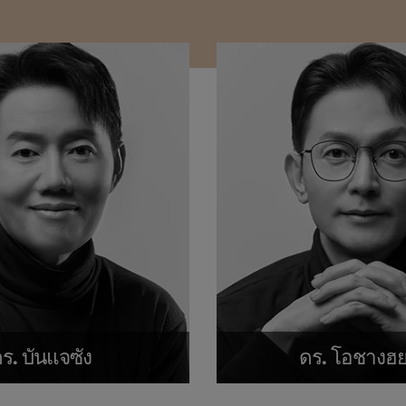
ร. บันแจซัง
ดร. โอชางฮ