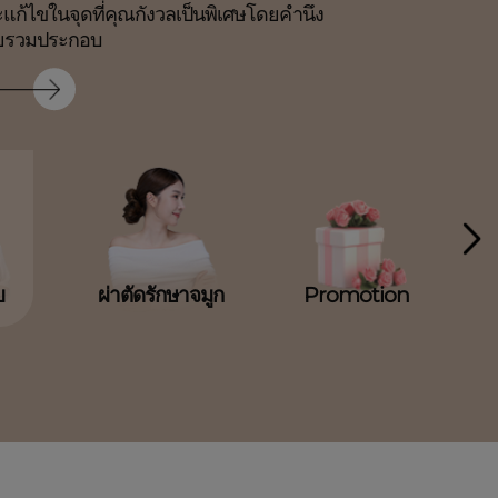
ะแก้ไขในจุดที่คุณกังวลเป็นพิเศษโดยคำนึง
ญหาจมูก (ไซนัส, ภูมิแพ้ฯ)
ดยรวมประกอบ
างทรงจมูกที่สวยงามไปพร้อมกัน
ผ่าตัดรักษาจมูก
Promotion
ห