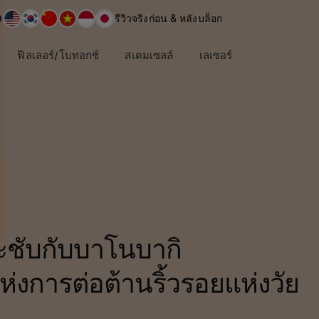
รีวิวจริง
ก่อน & หลัง
บล็อก
ฟิลเลอร์/โบทอกซ์
สเตมเซลล์
เลเซอร์
ชับกับบาโนบากิ
แห่งการต่อต้านริ้วรอยแห่งวัย
จมูก