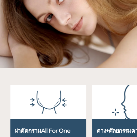
ผ่าตัดกรามAll For One
คาง+ศัลยกรรมค