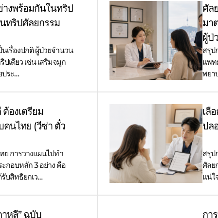
างพร้อมกันในทริป
ศัล
ผนทริปศัลยกรรม
มาต
ผู้ป
็นเรื่องปกติ ผู้ป่วยจำนวน
สรุป
เดียว เช่น เสริมจมูก
แพทย
วยประ…
พยาบ
 ต้องเตรียม
เลื
บคนไทย (วีซ่า ตั๋ว
ปลอ
นไทย การวางแผนไปทำ
สรุป
ระกอบหลัก 3 อย่าง คือ
ศัลย
รับสิทธิยกเว…
แน่ใ
กาหลี” ฉบับ
การ