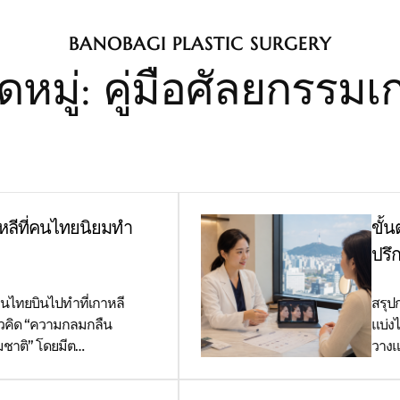
BANOBAGI PLASTIC SURGERY
หมู่: คู่มือศัลยกรรมเ
หลีที่คนไทยนิยมทำ
ขั้
ปรึ
คนไทยบินไปทำที่เกาหลี
สรุป
แนวคิด “ความกลมกลืน
แบ่ง
ชาติ” โดยมีต…
วางแ