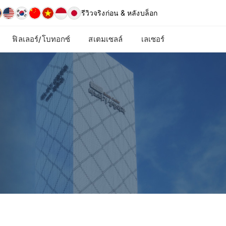
รีวิวจริง
ก่อน & หลัง
บล็อก
ฟิลเลอร์/โบทอกซ์
สเตมเซลล์
เลเซอร์