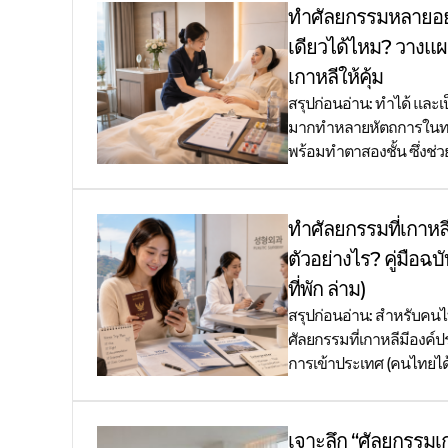
ทำศัลยกรรมหลายอย่
เดียวได้ไหม? วางแ
เกาหลีให้คุ้ม
สรุปก่อนอ่าน: ทำได้ และเป
มากทำหลายหัตถการในทริป
พร้อมทำตาสองชั้น ซึ่งช่
ทำศัลยกรรมที่เกาหลี
ตัวอย่างไร? คู่มือฉบั
ที่พัก ล่าม)
สรุปก่อนอ่าน: สำหรับค
ศัลยกรรมที่เกาหลีมีองค์ป
การเข้าประเทศ (คนไทยได้
เจาะลึก “ศัลยกรรมเ