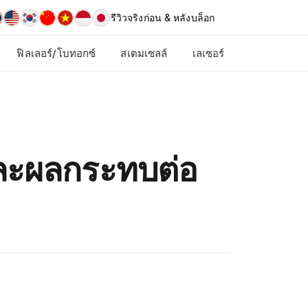
รีวิวจริง
ก่อน & หลัง
บล็อก
ฟิลเลอร์/โบทอกซ์
สเตมเซลล์
เลเซอร์
ละผลกระทบต่อ