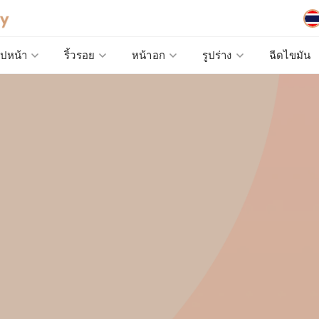
MORE
ูปหน้า
ริ้วรอย
หน้าอก
รูปร่าง
ฉีดไขมัน