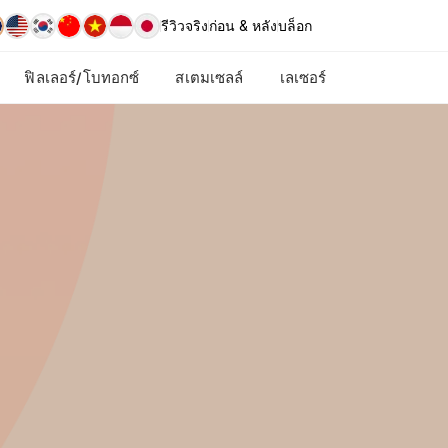
รีวิวจริง
ก่อน & หลัง
บล็อก
ฟิลเลอร์/โบทอกซ์
สเตมเซลล์
เลเซอร์