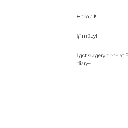
Hello all!
I¡¯m Joy!
I got surgery done at 
diary~