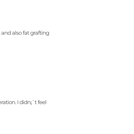
and also fat grafting
ion. I didn¡¯t feel