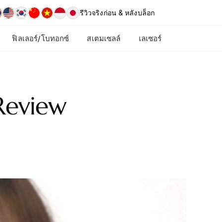
รีวิวจริง
ก่อน & หลัง
บล็อก
ฟิลเลอร์/โบทอกซ์
สเตมเซลล์
เลเซอร์
 Review