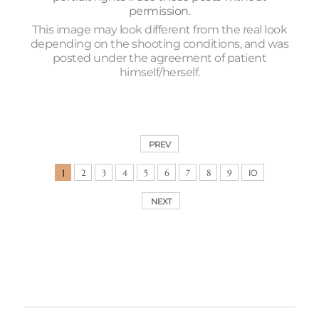
asty)+Eye
permission.
surgery(Non-
This image may look different from the real look
incision+Ptosis
depending on the shooting conditions, and was
correction)Rhinopl
posted under the agreement of patient
asty+Fat
himself/herself.
graft(Forehead)
PREV
1
2
3
4
5
6
7
8
9
10
NEXT