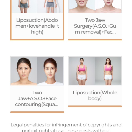
Liposuction(Abdo
Two Jaw
men+lovehandle+t
Surgery(A.S.O.+Gu
high)
m removal)+Face
contouring(Cheek
bone
Reduction+Square
jaw
Reduction+Geniopl
asty)+Eye
surgery(Non-
incision+Ptosis
correction)+Rhinop
lasty+Fat
Two
Liposuction(Whole
graft(Forehead)
Jaw+A.S.O.+Face
body)
contouring(Square
jaw
Reduction+Cheekb
one
Legal penalties for infringement of copyrights and
Reduction+Geniopl
portrait rights if use these posts without