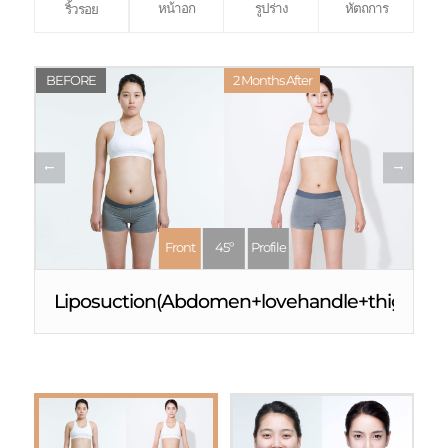
หน้าอก
รูปร่าง
หัตถการ
ริ้วรอย
BEFORE
2 Months After
Front
45º
Profile
Liposuction(Abdomen+lovehandle+thigh)