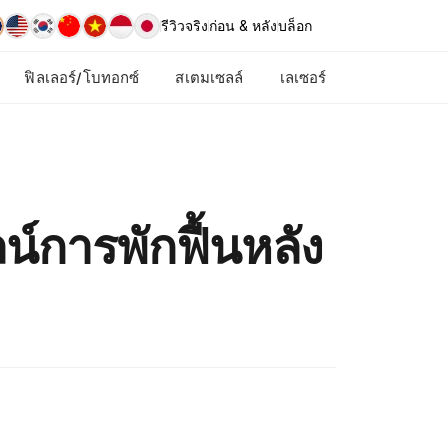
รีวิวจริง
ก่อน & หลัง
บล็อก
ฟิลเลอร์/โบทอกซ์
สเตมเซลล์
เลเซอร์
ลน์การพักฟื้นหลัง