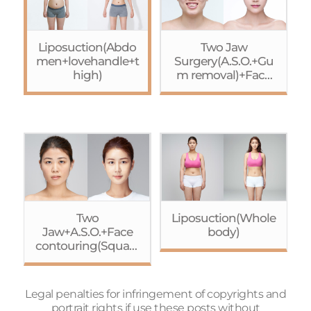
Liposuction(Abdo
Two Jaw
men+lovehandle+t
Surgery(A.S.O.+Gu
high)
m removal)+Face
contouring(Cheek
bone
Reduction+Square
jaw
Reduction+Geniopl
asty)+Eye
surgery(Non-
incision+Ptosis
correction)+Rhinop
lasty+Fat
Two
Liposuction(Whole
graft(Forehead)
Jaw+A.S.O.+Face
body)
contouring(Square
jaw
Reduction+Cheekb
one
Legal penalties for infringement of copyrights and
Reduction+Geniopl
portrait rights if use these posts without