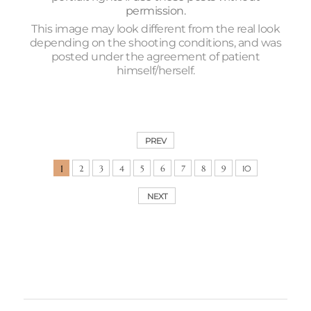
asty)+Eye
permission.
surgery(Non-
This image may look different from the real look
incision+Ptosis
depending on the shooting conditions, and was
correction)Rhinopl
posted under the agreement of patient
asty+Fat
himself/herself.
graft(Forehead)
PREV
1
2
3
4
5
6
7
8
9
10
NEXT