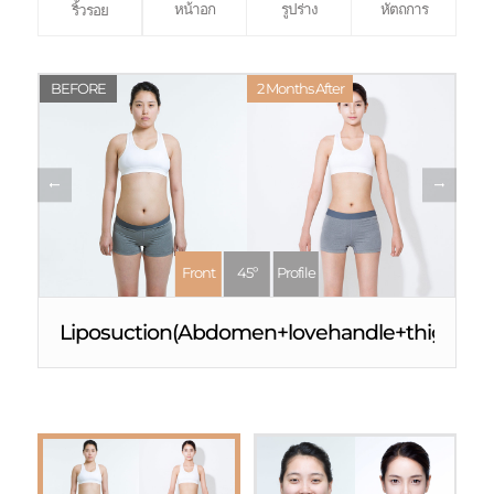
หน้าอก
รูปร่าง
หัตถการ
ริ้วรอย
BEFORE
2 Months After
Front
45º
Profile
Liposuction(Abdomen+lovehandle+thigh)